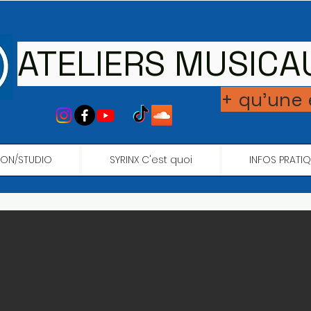
ATELIERS MUSICA
+ qu'une
ION/STUDIO
SYRINX C'est quoi
INFOS PRATI