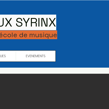
UX SYRINX
 école de musique
QUES
EVENEMENTS