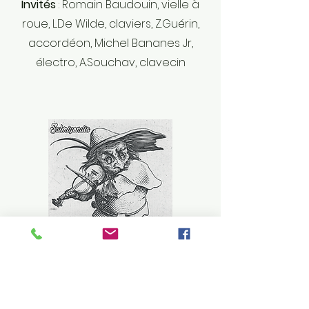
Invités
: Romain Baudouin, vielle à
roue, L.De Wilde, claviers, Z.Guérin,
accordéon, Michel Bananes Jr,
électro, A.Souchav, clavecin
Salmigondis - Le
violoneux