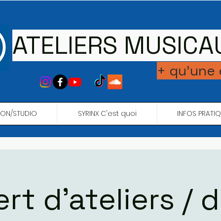
ATELIERS MUSICA
+ qu'une
ION/STUDIO
SYRINX C'est quoi
INFOS PRATI
rt d'ateliers / d