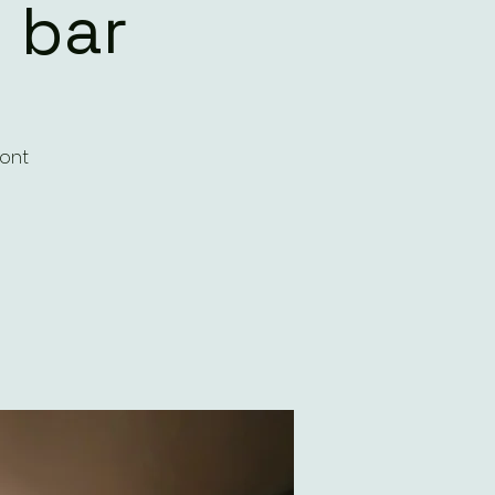
 bar
ront