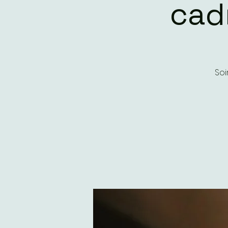
cad
Soi