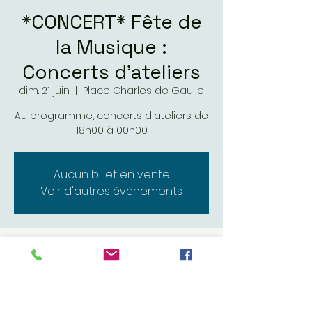
*CONCERT* Fête de
la Musique :
Concerts d'ateliers
dim. 21 juin
  |  
Place Charles de Gaulle
Au programme, concerts d'ateliers de
18h00 à 00h00
Aucun billet en vente
Voir d'autres événements
Heure et lieu
21 juin 2026, 18:00 – 22 juin 2026, 00:00
Place Charles de Gaulle, Pl. Charles de
Gaulle, 86000 Poitiers, France