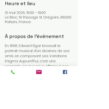
Heure et lieu
31 mai 2026, 15:00 – 16:00
Le Bloc, 19 Passage St Grégoire, 86000
Poitiers, France
À propos de l'événement
En 1898, Edward Elgar brossait le 
portrait musical d’un dizaines de ses 
amis en composant ses Variations 
Enigma. Aujourd’hui, c’est une 
seconde vie que nous offrons à ces 
illustres inconnus en réinterprétant 
leurs portraits à la sauce Syrinx…
Les PhilantroPIQUES, 
ensemble de 
violoncelles
Quintus Vox, 
ensemble vocal
Compagnie OTAM, 
danse
Bruno Del Zou, 
projection