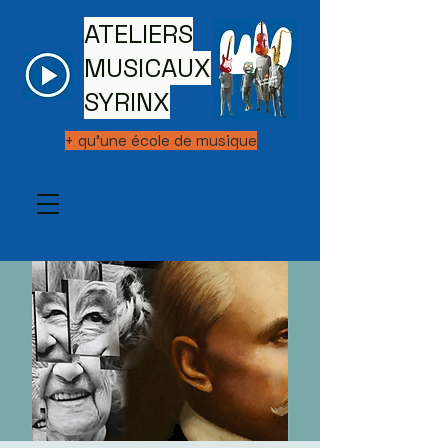
ATELIERS
MUSICAUX
SYRINX
+ qu'une école de musique