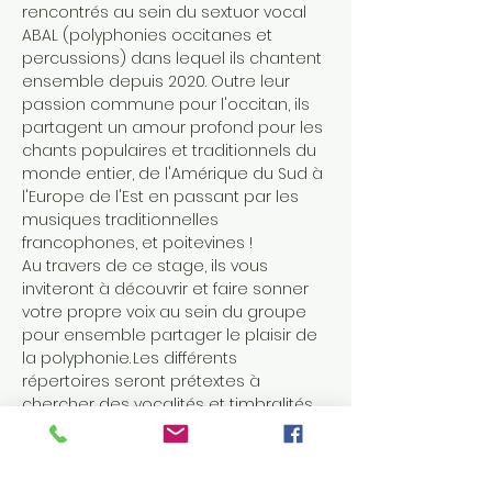
rencontrés au sein du sextuor vocal 
ABAL (polyphonies occitanes et 
percussions) dans lequel ils chantent 
ensemble depuis 2020. Outre leur 
passion commune pour l'occitan, ils 
partagent un amour profond pour les 
chants populaires et traditionnels du 
monde entier, de l'Amérique du Sud à 
l'Europe de l'Est en passant par les 
musiques traditionnelles 
francophones, et poitevines !
Au travers de ce stage, ils vous 
inviteront à découvrir et faire sonner 
votre propre voix au sein du groupe 
pour ensemble partager le plaisir de 
la polyphonie. Les différents 
répertoires seront prétextes à 
chercher des vocalités et timbralités 
différentes et à voyager dans des 
univers harmoniques variés. La 
transmission se fera d'oreille, et un 