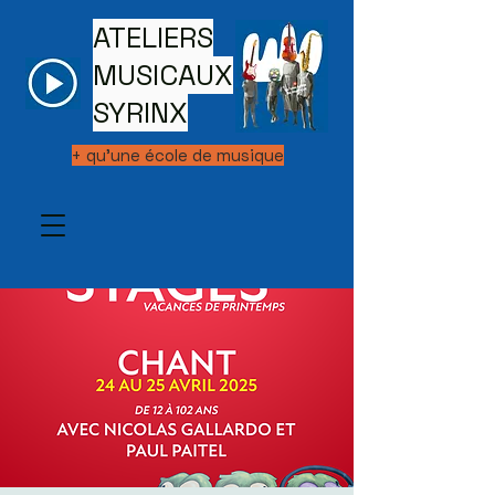
ATELIERS
MUSICAUX
SYRINX
+ qu'une école de musique