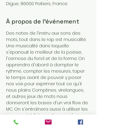
Digue, 86000 Poitiers, France
À propos de l'événement
Des notes de l'instru aux sons des 
mots, tout dans le rap est musicalité. 
Une musicalité dans laquelle 
s'épanouit le meilleur de la poésie, 
l'osmose du fond et de la forme. On 
apprendra d'abord à dompter le 
rythme, compter les mesures, taper 
le temps avant de pouvoir y poser 
nos voix pour exprimer tout ce qu'il 
nous plaira. Comptines, virelangues, 
et autres jeux de mots nous 
donneront les bases d'un vrai flow de 
MC. On s'entraînera aussi à utiliser les 
images et à faire parler ce qu'on a 
d'unique, pour que le sens ne soit 
pas en reste et qu'on frappe les 
esprits autant qu'on donne envie de 