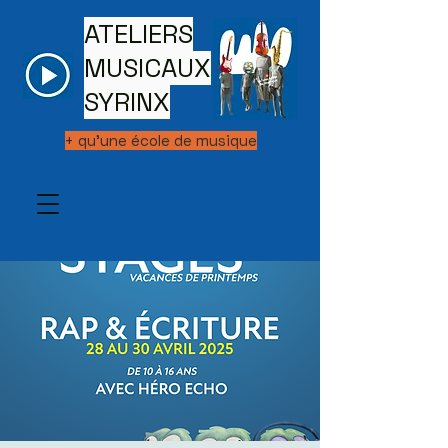
ATELIERS
MUSICAUX
SYRINX
+ qu'une école de musique